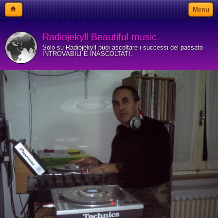
Menu
Radiojekyll Beautiful music.
Solo su Radiojekyll puoi ascoltare i successi del passato
INTROVABILI E INASCOLTATI.