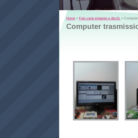
Home
»
Foto varie impianto e dischi.
» Computer
Computer trasmissi