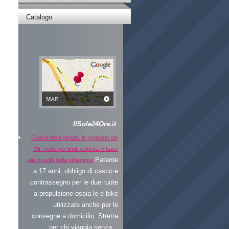
Catalogo
IlSole24Ore.it
Codice della strada, le proposte del
Mit: multe per limiti velocità in base
Patente
alla gravità della violazione
a 17 anni, obbligo di casco e
contrassegno per le due ruote
a propulsione ossia le e-bike
utilizzate anche per le
consegne a domicilio. Stretta
per chi viaggia senza...