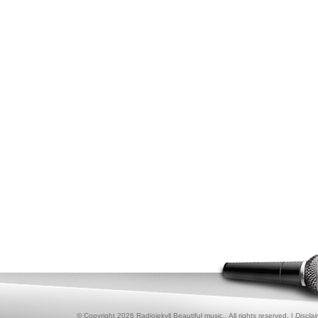
© Copyright 2026 Radiojekyll Beautiful music.. All rights reserved. |
Discla