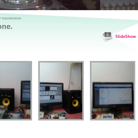
 trasmissione.
one.
SlideShow