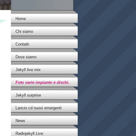
Home
Chi siamo
Contatti
Dove siamo
Jekyll live mix
Foto varie impianto e dischi.
Jekyll surprise
Lancio cd nuovi emergenti
News
Radiojekyll Live