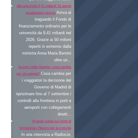
Alle università 9,41 miliardi: 31 atenei
Arriva al
guadagnano risorse
traguardo il Fondo di
finanziamento ordinario per le
università da 9,41 miliardi nel
2026. Grazie ai 50 milioni
reperiti in extremis dalla
ministra Anna Maria Bernini
oltre un...
Scontro Italia-Spagna, cosa cambia
Cosa cambia per
per chi viaggia?
i viaggiatori la decisione del
Governo di Madrid di
ripristinare fino al 7 settembre i
controlli alla frontiera in porti e
aeroporti con collegamenti
diretti...
Ryanair punta sui centri di
formazione. Pilastro per la crescita
In una intervista a Radiocor,