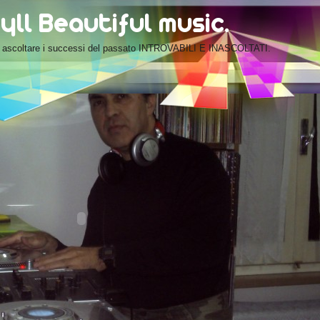
oi ascoltare i successi del passato INTROVABILI E INASCOLTATI.