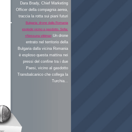
Dara Brady, Chief Marketing
Officer della compagnia aerea,
traccia la rotta sui piani futuri
Bulgaria: drone dalla Romania
esplode vicino a gasdotto. Sofia:
Un drone
«Nessuna vittima»
entrato nel territorio della
Bulgaria dalla vicina Romania
è esploso questa mattina nei
pressi del confine tra i due
Paesi, vicino al gasdotto
Transbalcanico che collega la
Turchia...
imer